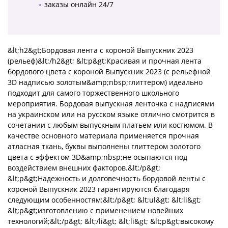
заказы онлайн 24/7
&lt;h2&gt;Бордовая лента с короной Выпускник 2023
(рельеф)&lt;/h2&gt; &lt;p&gt;Красивая и прочная лента
бордового цвета с короной Выпускник 2023 (с рельефной
3D надписью золотым&amp;nbsp;глиттером) идеально
подходит для самого торжественного школьного
мероприятия. Бордовая выпускная ленточка с надписями
на украинском или на русском языке отлично смотрится в
сочетании с любым выпускным платьем или костюмом. В
качестве основного материала применяется прочная
атласная ткань, буквы выполнены глиттером золотого
цвета с эффектом 3D&amp;nbsp;не осыпаются под
воздействием внешних факторов.&lt;/p&gt;
&lt;p&gt;Надежность и долговечность бордовой ленты с
короной Выпускник 2023 гарантируются благодаря
следующим особенностям:&lt;/p&gt; &lt;ul&gt; &lt;li&gt;
&lt;p&gt;изготовлению с применением новейших
технологий;&lt;/p&gt; &lt;/li&gt; &lt;li&gt; &lt;p&gt;высокому