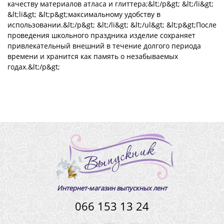
качеству материалов атласа и глиттера;&lt;/p&gt; &lt;/li&gt;
&lt;li&gt; &lt;p&gt;максимальному удобству в
использовании.&lt;/p&gt; &lt;/li&gt; &lt;/ul&gt; &lt;p&gt;После
проведения школьного праздника изделие сохраняет
привлекательный внешний в течение долгого периода
времени и хранится как память о незабываемых
годах.&lt;/p&gt;
Интернет-магазин выпускных лент
066 153 13 24