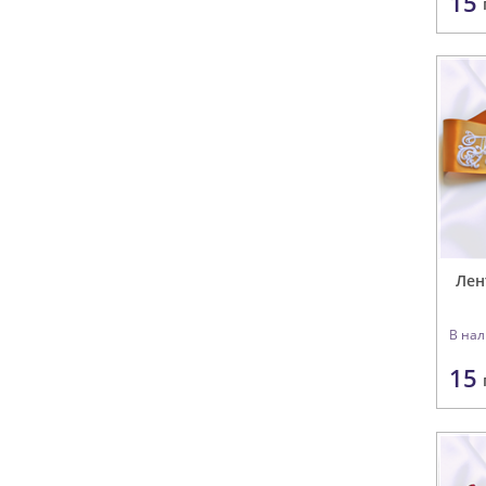
15
Лен
В на
15