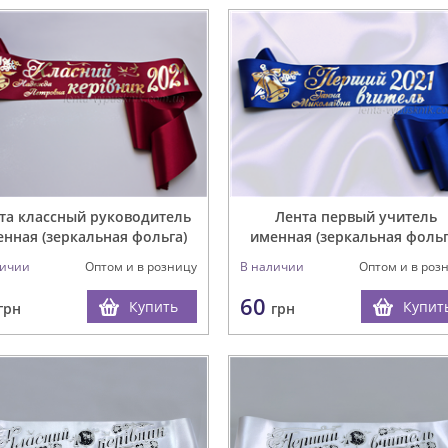
та классный руководитель
Лента первый учитель
нная (зеркальная фольга)
именная (зеркальная фольг
личии
Оптом и в розницу
В наличии
Оптом и в роз
60
Купить
Купит
грн
грн