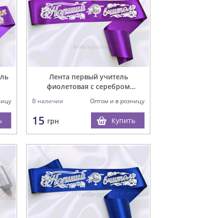
ель
Лента первый учитель
фиолетовая с серебром
(рельефная)
ницу
В наличии
Оптом и в розницу
15
ь
Купить
грн