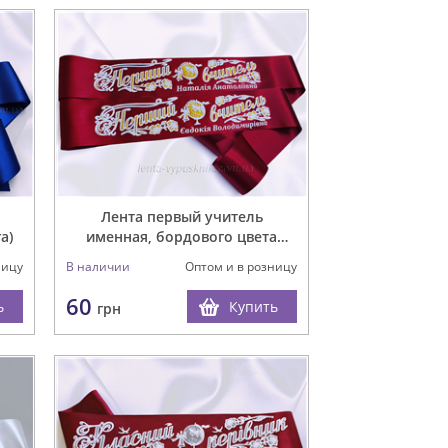
Лента первый учитель
а)
именная, бордового цвета
(рельефная)
ницу
В наличии
Оптом и в розницу
60
ь
Купить
грн