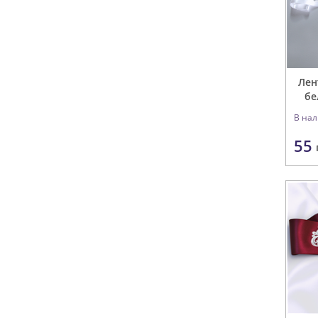
Лен
бе
В на
55