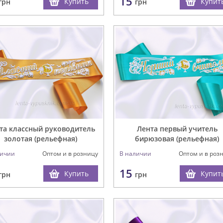
15
Купить
Купит
грн
грн
та классный руководитель
Лента первый учитель
золотая (рельефная)
бирюзовая (рельефная)
личии
Оптом и в розницу
В наличии
Оптом и в роз
15
Купить
Купит
грн
грн