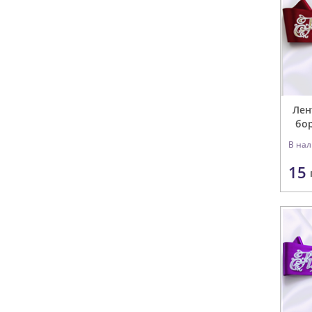
Лен
бор
В на
15