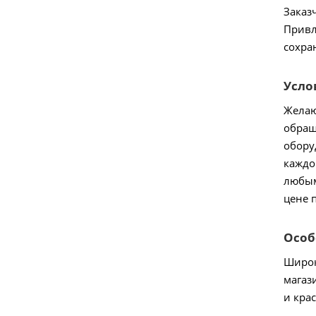
Заказ
Привл
сохра
Усло
Желаю
обращ
обору
каждо
любым
цене 
Особ
Широк
магаз
и кра