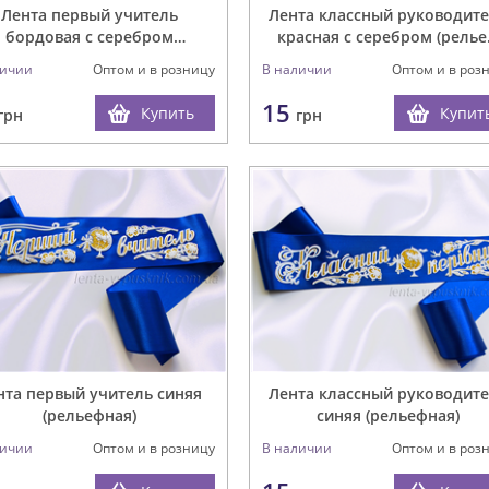
Лента первый учитель
Лента классный руководит
бордовая с серебром
красная с серебром (рель
(рельефная)
3D)
личии
Оптом и в розницу
В наличии
Оптом и в роз
15
Купить
Купит
грн
грн
нта первый учитель синяя
Лента классный руководит
(рельефная)
синяя (рельефная)
личии
Оптом и в розницу
В наличии
Оптом и в роз