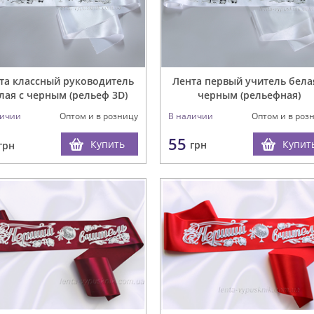
Лента первый учитель бела
та классный руководитель
черным (рельефная)
лая с черным (рельеф 3D)
В наличии
Оптом и в роз
личии
Оптом и в розницу
55
Купит
Купить
грн
грн