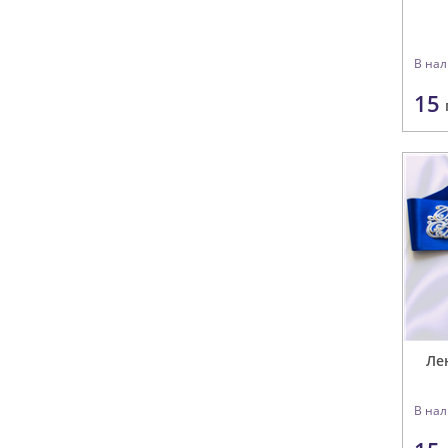
В на
15
Ле
В на