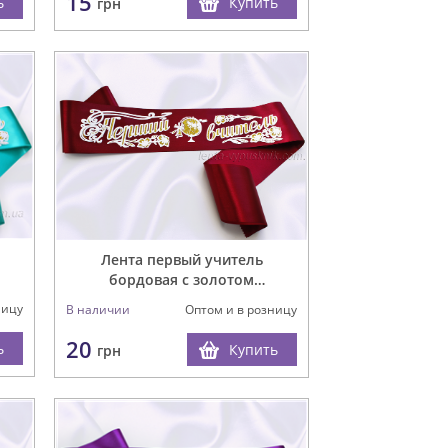
15
ь
Купить
грн
Лента первый учитель
бордовая с золотом
(рельефная)
ницу
В наличии
Оптом и в розницу
20
ь
Купить
грн