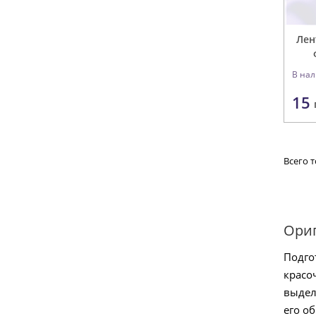
Лен
В на
15
Всего т
Ориг
Подго
красо
выдел
его о