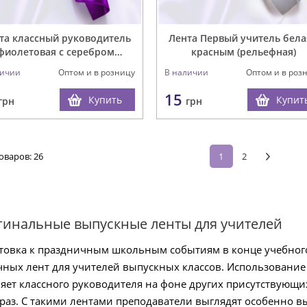
та классный руководитель
Лента Первый учитель бела
фиолетовая с серебром
красным (рельефная)
(рельефная)
личии
Оптом и в розницу
В наличии
Оптом и в роз
15
Купить
Купит
грн
грн
оваров:
26
1
2
инальные выпускные ленты для учителей
товка к праздничным школьным событиям в конце учебного
чных лент для учителей выпускных классов. Использование 
яет классного руководителя на фоне других присутствующи
браз. С такими лентами преподаватели выглядят особенно 