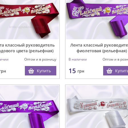
та классный руководитель
Лента классный руководит
дового цвета (рельефная)
фиолетовая (рельефная)
личии
Оптом и в розницу
В наличии
Оптом и в роз
15
Купить
Купит
грн
грн