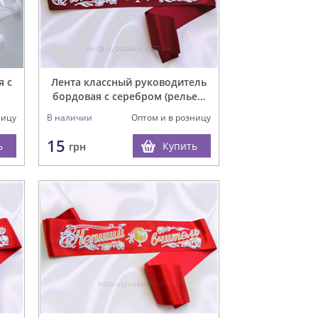
Лента классный руководитель
я с
бордовая с серебром (рельеф
3D)
В наличии
Оптом и в розницу
ницу
15
Купить
ь
грн