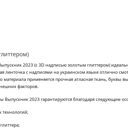
глиттером)
Выпускник 2023 (с 3D надписью золотым глиттером) идеаль
я ленточка с надписями на украинском языке отлично смо
о материала применяется прочная атласная ткань, буквы в
внешних факторов.
ты Выпускник 2023 гарантируются благодаря следующим ос
 технологий;
глиттера;