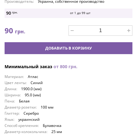
Производитель:
Украина, собственное производство
90
грн.
от 1 до
99
шт
90
грн.
ДОБАВИТЬ В КОРЗИНУ
Минимальный заказ
от
800
грн.
Материал:
Атлас
Цвет ленты:
Синий
Длина:
1900.0 (мм)
Ширина:
95.0 (мм)
Пена:
Белая
Диаметр розетки:
100 мм
Глиттер:
Серебро
Язык:
украинский
Способ крепления:
Булавочка
Диаметр колокольчика:
25 мм