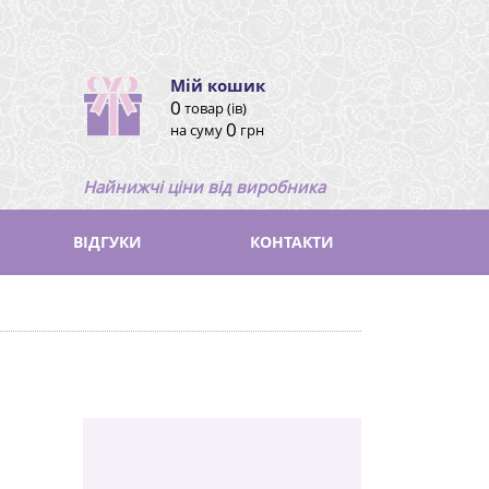
Мій кошик
0
товар (ів)
0
на суму
грн
Найнижчі ціни від виробника
ВІДГУКИ
КОНТАКТИ