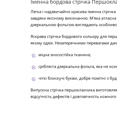
Іменна бордова стрічка Першокла
Легка і надзвичайно красива іменна стрічк
завдяки якісному виконанню. М'яка атласна
дзеркальною фольгою виглядають особливо
Яскрава стрічка бордового кольору для пер
якому одязі. Незаперечними перевагами дано
міцна зносостійка тканина;
срібляста дзеркальна фольга, яка не оси
чіткі блискучі букви, добре помітні з будь
Випускна стрічка першокласника виготовляє
відсутність дефектів і довговічність кожного