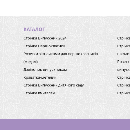
КАТАЛОГ
Стрічка Випускник 2024
Стрічк
Стрічка Першокласник
Стрічк
Розетки зі значками для першокласників
школи
(медалі)
Розетк
Дзвіночок випускникам
випуск
Краватка-метелик
Стрічк
Стрічка Випускник дитячого саду
Стрічк
Стрічка вчителям
Стрічк