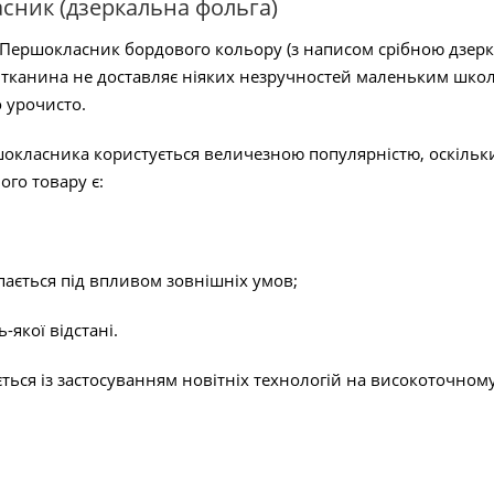
сник (дзеркальна фольга)
а Першокласник бордового кольору (з написом срібною дзерк
 тканина не доставляє ніяких незручностей маленьким школя
 урочисто.
шокласника користується величезною популярністю, оскільки
го товару є:
пається під впливом зовнішніх умов;
-якої відстані.
ться із застосуванням новітніх технологій на високоточном