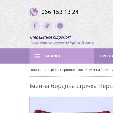
066 153 13 24
Стережіться підробок!
Замовляйте через офіційний сайт!
КАТАЛОГ
ПРО Н
Головна
Стрічка Першокласник
Іменна бордова
Іменна бордова стрічка Пер