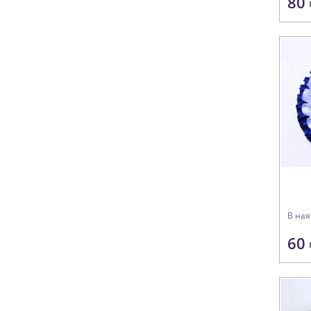
80
В ная
60