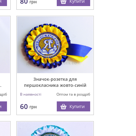
80
и
Купити
грн
Значок-розетка для
першокласника жовто-синій
В наявності
Оптом та в роздріб
дріб
60
Купити
и
грн