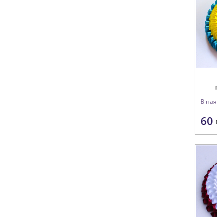
В ная
60