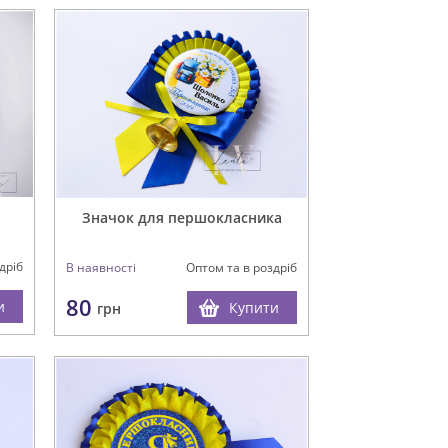
Значок для першокласника
дріб
В наявності
Оптом та в роздріб
80
и
Купити
грн