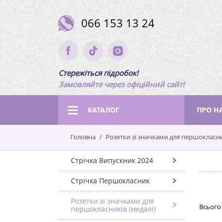
066 153 13 24
Стережіться підробок!
Замовляйте через офіційний сайт!
КАТАЛОГ
ПРО Н
Головна
Розетки зі значками для першокласни
Стрічка Випускник 2024
Стрічка Першокласник
Розетки зі значками для
Всього 
першокласників (медалі)