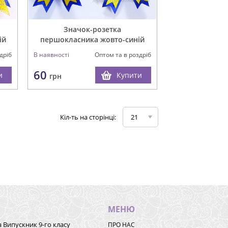
Значок-розетка
ій
першокласника жовто-синій
дріб
В наявності
Оптом та в роздріб
60
и
Купити
грн
Кіл-ть на сторінці:
21
МЕНЮ
а Випускник 9-го класу
ПРО НАС