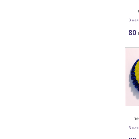
В ная
80
пе
В ная