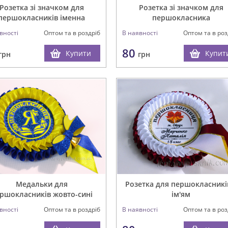
Розетка зі значком для
Розетка зі значком для
першокласників іменна
першокласника
вності
Оптом та в роздріб
В наявності
Оптом та в роз
80
Купити
Купит
грн
грн
Медальки для
Розетка для першокласникі
ршокласників жовто-сині
ім'ям
вності
Оптом та в роздріб
В наявності
Оптом та в роз