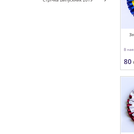
Зн
В ная
80