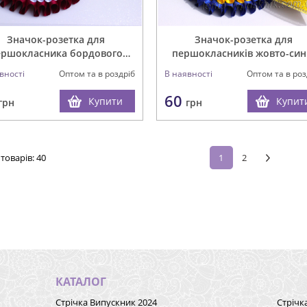
Значок-розетка для
Значок-розетка для
ершокласника бордового
першокласників жовто-син
кольору
вності
Оптом та в роздріб
В наявності
Оптом та в роз
60
Купити
Купит
грн
грн
товарів:
40
1
2
КАТАЛОГ
Стрічка Випускник 2024
Стрічк