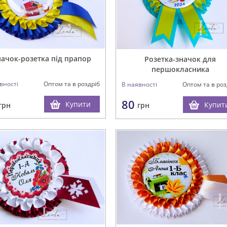
ачок-розетка під прапор
Розетка-значок для
першокласника
вності
Оптом та в роздріб
В наявності
Оптом та в роз
80
Купити
Купит
грн
грн