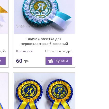
Значок-розетка для
першокласника бірюзовий
дріб
В наявності
Оптом та в роздріб
60
и
Купити
грн