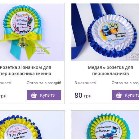
Розетка зі значком для
Медаль-розетка для
першокласника іменна
першокласників
вності
Оптом та в роздріб
В наявності
Оптом та в роз
80
Купити
Купит
грн
грн