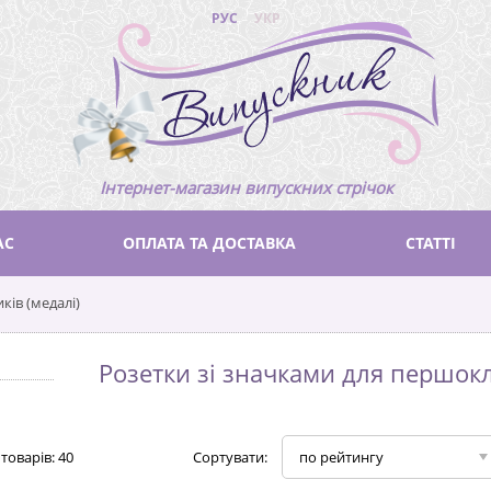
РУС
УКР
Інтернет-магазин випускних стрічок
АС
ОПЛАТА ТА ДОСТАВКА
СТАТТІ
ків (медалі)
Розетки зі значками для першокл
товарів:
40
Сортувати:
по рейтингу