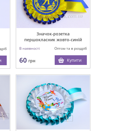
Значок-розетка
першокласник жовто-синій
В наявності
Оптом та в роздріб
дріб
60
Купити
и
грн