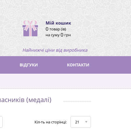
Мій кошик
0
товар (ів)
0
на суму
грн
Найнижчі ціни від виробника
ВІДГУКИ
КОНТАКТИ
асників (медалі)
Кіл-ть на сторінці:
21