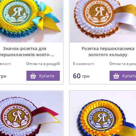
Значок-розетка для
Розетка першокласника
першокласників жовто-
золотого кольору
блакитний
вності
Оптом та в роздріб
В наявності
Оптом та в роз
60
Купити
Купит
грн
грн