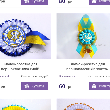
80
Купити
Купит
грн
грн
Значок-розетка для
Значок-розетка для
першокласника синій
першокласників жовто-
блакитний з дзвіночком
вності
Оптом та в роздріб
В наявності
Оптом та в роз
60
Купити
Купит
грн
грн