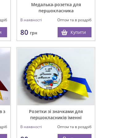
Медалька-розетка для
першокласника
В наявності
Оптом та в роздріб
дріб
80
Купити
и
грн
в з
Розетки зі значками для
першокласників іменні
дріб
В наявності
Оптом та в роздріб