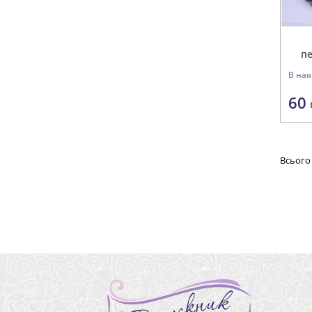
п
В ная
60
Всього 