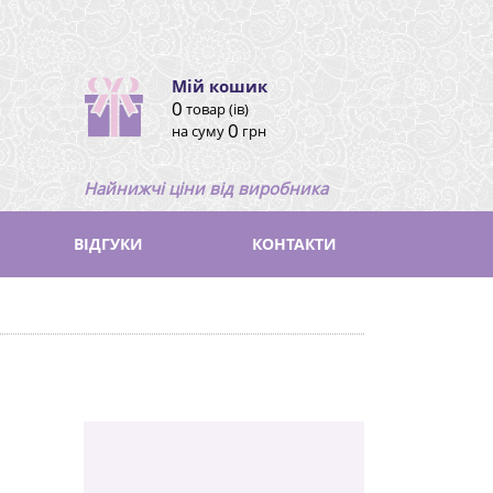
Мій кошик
0
товар (ів)
0
на суму
грн
Найнижчі ціни від виробника
ВІДГУКИ
КОНТАКТИ