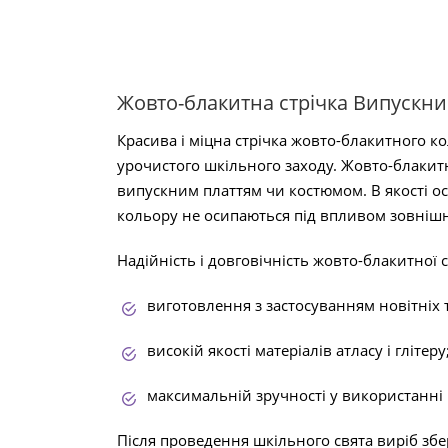
Жовто-блакитна стрічка Випускник
Красива і міцна стрічка жовто-блакитного к
урочистого шкільного заходу. Жовто-блакит
випускним платтям чи костюмом. В якості ос
кольору не осипаються під впливом зовнішн
Надійність і довговічність жовто-блакитної
виготовлення з застосуванням новітніх 
високій якості матеріалів атласу і глітеру
максимальній зручності у використанні
Після проведення шкільного свята виріб збер