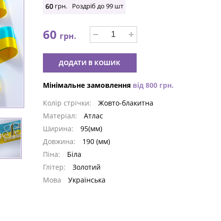
60
грн.
Роздріб до
99
шт
60
грн.
ДОДАТИ В КОШИК
Мінімальне замовлення
від
800
грн.
Колір стрічки:
Жовто-блакитна
Матеріал:
Атлас
Ширина:
95(мм)
Довжина:
190 (мм)
Піна:
Біла
Глітер:
Золотий
Мова
Українська