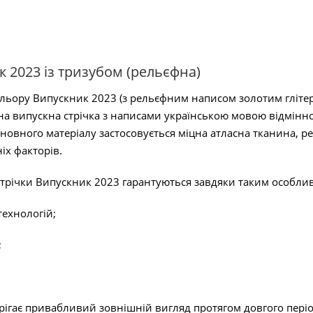
 2023 із тризубом (рельєфна)
ольору Випускник 2023 (з рельєфним написом золотим глітер
на випускна стрічка з написами українською мовою відмінно
новного матеріалу застосовується міцна атласна тканина, р
іх факторів.
 стрічки Випускник 2023 гарантуються завдяки таким особли
технологій;
;
ігає привабливий зовнішній вигляд протягом довгого періоду