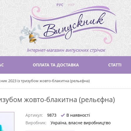
РУС
УКР
Інтернет-магазин випускних стрічок
АС
ОПЛАТА ТА ДОСТАВКА
СТАТТІ
кник 2023 із тризубом жовто-блакитна (рельєфна)
ризубом жовто-блакитна (рельєфна)
Артикул:
9873
В наявності
Виробник:
Україна, власне виробництво