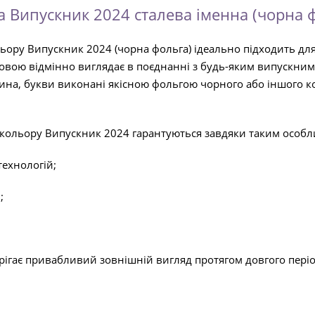
а Випускник 2024 сталева іменна (чорна 
ольору Випускник 2024 (чорна фольга) ідеально підходить дл
овою відмінно виглядає в поєднанні з будь-яким випускним
нина, букви виконані якісною фольгою чорного або іншого 
го кольору Випускник 2024 гарантуються завдяки таким особл
технологій;
;
ігає привабливий зовнішній вигляд протягом довгого періоду