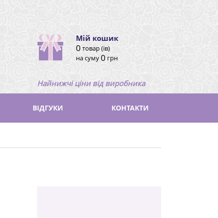
Мій кошик
0
товар (ів)
0
на суму
грн
Найнижчі ціни від виробника
ВІДГУКИ
КОНТАКТИ