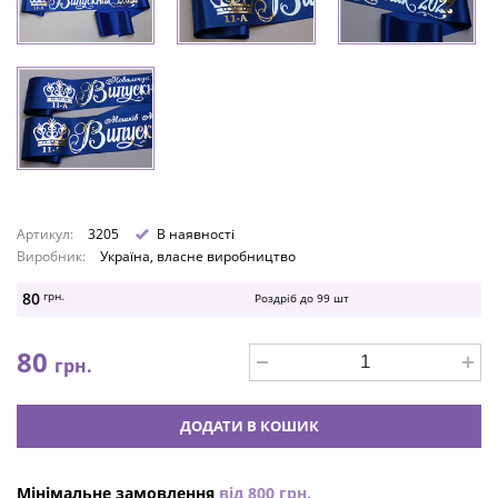
Артикул:
3205
В наявності
Виробник:
Україна, власне виробництво
80
грн.
Роздріб до
99
шт
80
грн.
ДОДАТИ В КОШИК
Мінімальне замовлення
від
800
грн.