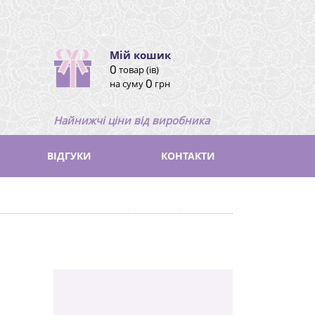
Мій кошик
0
товар (ів)
0
на суму
грн
Найнижчі ціни від виробника
ВІДГУКИ
КОНТАКТИ