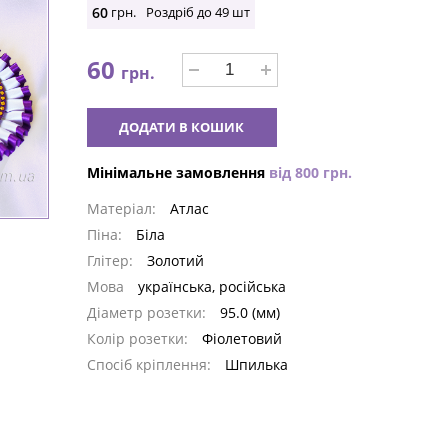
60
грн.
Роздріб до
49
шт
60
грн.
ДОДАТИ В КОШИК
Мінімальне замовлення
від
800
грн.
Матеріал:
Атлас
Піна:
Біла
Глітер:
Золотий
Мова
українська, російська
Діаметр розетки:
95.0 (мм)
Колір розетки:
Фіолетовий
Спосіб кріплення:
Шпилька