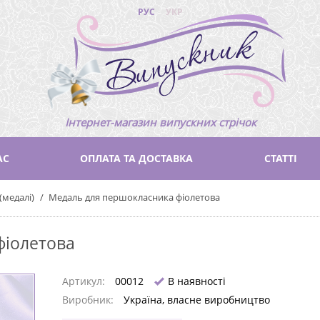
РУС
УКР
Інтернет-магазин випускних стрічок
АС
ОПЛАТА ТА ДОСТАВКА
СТАТТІ
(медалі)
Медаль для першокласника фіолетова
фіолетова
Артикул:
00012
В наявності
Виробник:
Україна, власне виробництво