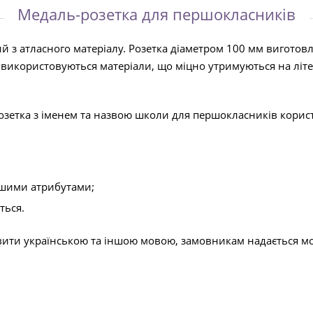
Медаль-розетка для першокласників
 з атласного матеріалу. Розетка діаметром 100 мм вигото
використовуються матеріали, що міцно утримуються на літер
озетка з іменем та назвою школи для першокласників кори
ншими атрибутами;
ться.
овити українською та іншою мовою, замовникам надається мо