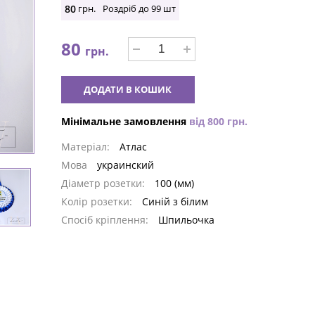
80
грн.
Роздріб до
99
шт
80
грн.
ДОДАТИ В КОШИК
Мінімальне замовлення
від
800
грн.
Матеріал:
Атлас
Мова
украинский
Діаметр розетки:
100 (мм)
Колір розетки:
Синій з білим
Спосіб кріплення:
Шпильочка