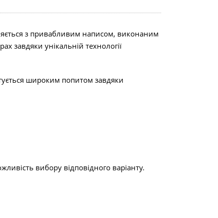
вляється з привабливим написом, виконаним
ах завдяки унікальній технології
стується широким попитом завдяки
жливість вибору відповідного варіанту.