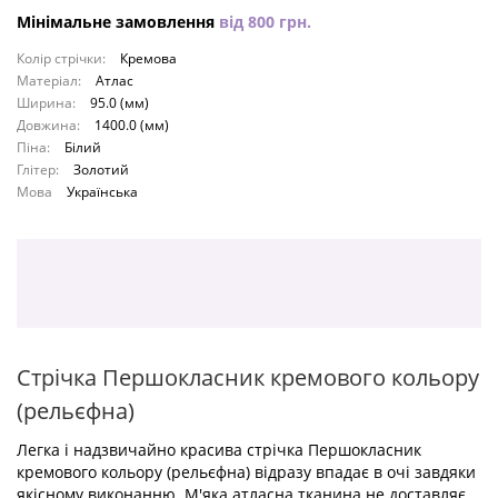
Мінімальне замовлення
від
800
грн.
Колір стрічки:
Кремова
Матеріал:
Атлас
Ширина:
95.0 (мм)
Довжина:
1400.0 (мм)
Піна:
Білий
Глітер:
Золотий
Мова
Українська
Стрічка Першокласник кремового кольору
(рельєфна)
Легка і надзвичайно красива стрічка Першокласник
кремового кольору (рельєфна) відразу впадає в очі завдяки
якісному виконанню. М'яка атласна тканина не доставляє