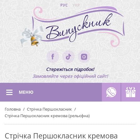
РУС
УКР
Стережіться підробок!
Замовляйте через офіційний сайт!
МЕНЮ
Головна
Стрічка Першокласник
Стрічка Першокласник кремова (рельєфна)
Стрічка Першокласник кремова