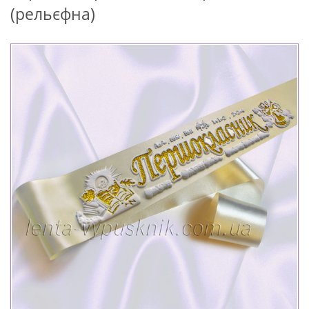
(рельєфна)