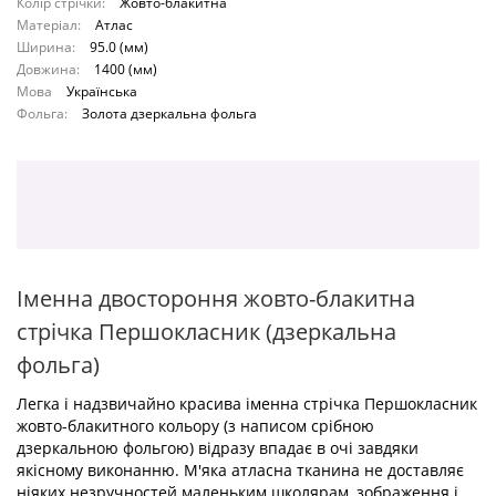
Колір стрічки:
Жовто-блакитна
Матеріал:
Атлас
Ширина:
95.0 (мм)
Довжина:
1400 (мм)
Мова
Українська
Фольга:
Золота дзеркальна фольга
Іменна двостороння жовто-блакитна
стрічка Першокласник (дзеркальна
фольга)
Легка і надзвичайно красива іменна стрічка Першокласник
жовто-блакитного кольору (з написом срібною
дзеркальною фольгою) відразу впадає в очі завдяки
якісному виконанню. М'яка атласна тканина не доставляє
ніяких незручностей маленьким школярам, ​​зображення і