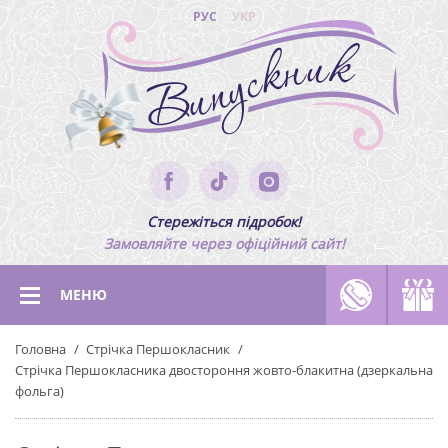
РУС
УКР
Стережіться підробок!
Замовляйте через офіційний сайт!
МЕНЮ
Головна
Стрічка Першокласник
Стрічка Першокласника двостороння жовто-блакитна (дзеркальна
фольга)