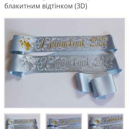
блакитним відтінком (3D)