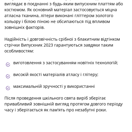
виглядає в поєднанні з будь-яким випускним платтям або
костюмом. Як основний матеріал застосовується міцна
атласна тканина, літери виконані гліттером золотого
кольору і білою піною не обсипаються під впливом
зовнішніх факторів.
Надійність і довговічність срібної з блакитним відтінком
стрічки Випускник 2023 гарантуються завдяки таким
особливостям:
виготовлення з застосуванням новітніх технологій;
високій якості матеріалів атласу і глітеру;
максимальній зручності у використанні
Після проведення шкільного свята виріб зберігає
привабливий зовнішній вигляд протягом довгого періоду
часу і зберігається як пам'ять про незабутні роки.