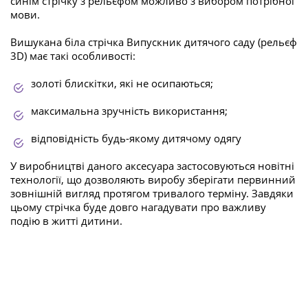
синім стрічку з рельєфом можливо з вибором потрібної
мови.
Вишукана біла стрічка Випускник дитячого саду (рельєф
3D) має такі особливості:
золоті блискітки, які не осипаються;
максимальна зручність використання;
відповідність будь-якому дитячому одягу
У виробництві даного аксесуара застосовуються новітні
технології, що дозволяють виробу зберігати первинний
зовнішній вигляд протягом тривалого терміну. Завдяки
цьому стрічка буде довго нагадувати про важливу
подію в житті дитини.