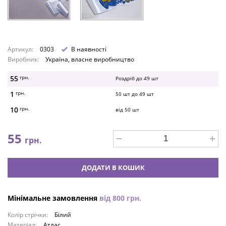
Артикул:
0303
В наявності
Виробник:
Україна, власне виробництво
55
грн.
Роздріб до
49
шт
1
грн.
50
шт до
49
шт
10
грн.
від
50
шт
55
грн.
ДОДАТИ В КОШИК
Мінімальне замовлення
від
800
грн.
Колір стрічки:
Білий
Матеріал:
Атлас