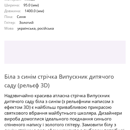
Ширина:
95.0 (мм)
Довжина:
1400.0 (мм)
Піна:
Синя
Глітер:
Золотий
Мова
українська, російська
Біла з синім стрічка Випускник дитячого
саду (рельєф 3D)
Надзвичайно красива атласна стрічка Випускник
дитячого саду біла з синім (з рельєфним написом з
ефектом 3D) є найбільш привабливою прикрасою
святкового вбрання майбутнього школяра. Дизайнери
вироба домоглися ідеального поєднання синього
спіненого напису і золотого глітеру. Замовити білу з