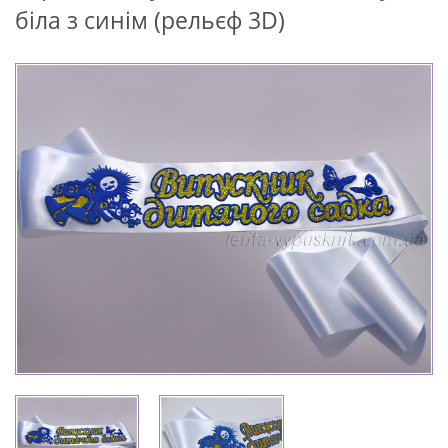
біла з синім (рельєф 3D)