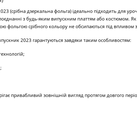
023 (срібна дзеркальна фольга) ідеально підходить для уроч
поєднанні з будь-яким випускним платтям або костюмом. Як
ною фольгою срібного кольору не обсипаються під впливом з
 Випускник 2023 гарантуються завдяки таким особливостям:
технологій;
;
ігає привабливий зовнішній вигляд протягом довгого періоду