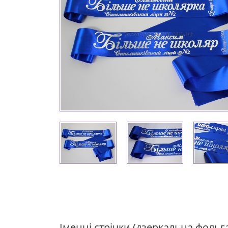
Іменні стрічки (дзеркальна фольг