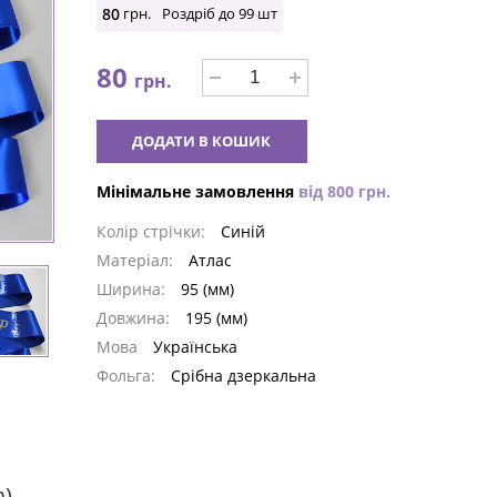
80
грн.
Роздріб до
99
шт
80
грн.
ДОДАТИ В КОШИК
Мінімальне замовлення
від
800
грн.
Колір стрічки:
Синій
Матеріал:
Атлас
Ширина:
95 (мм)
Довжина:
195 (мм)
Мова
Українська
Фольга:
Срібна дзеркальна
а)