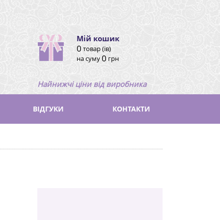
Мій кошик
0
товар (ів)
0
на суму
грн
Найнижчі ціни від виробника
ВІДГУКИ
КОНТАКТИ