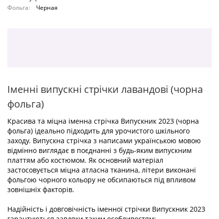
Фольга:
Черная
Іменні випускні стрічки лавандові (чорна
фольга)
Красива та міцна іменна стрічка Випускник 2023 (чорна
фольга) ідеально підходить для урочистого шкільного
заходу. Випускна стрічка з написами українською мовою
відмінно виглядає в поєднанні з будь-яким випускним
платтям або костюмом. Як основний матеріал
застосовується міцна атласна тканина, літери виконані
фольгою чорного кольору не обсипаються під впливом
зовнішніх факторів.
Надійність і довговічність іменної стрічки Випускник 2023
гарантуються завдяки таким особливостям: