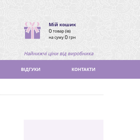
Мій кошик
0
товар (ів)
0
на суму
грн
Найнижчі ціни від виробника
ВІДГУКИ
КОНТАКТИ