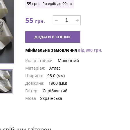
55
грн.
Роздріб до
99
шт
55
грн.
ДОДАТИ В КОШИК
Мінімальне замовлення
від
800
грн.
Колір стрічки:
Молочний
Матеріал:
Атлас
Ширина:
95.0 (мм)
Довжина:
1900 (мм)
Глітер:
Серіблястий
Мова
Українська
з срібним глітером