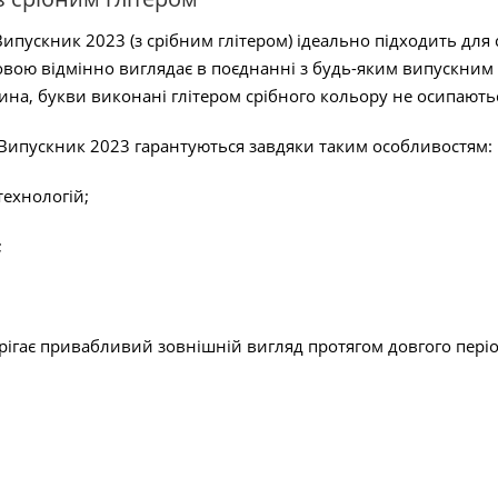
Випускник 2023 (з срібним глітером) ідеально підходить для
овою відмінно виглядає в поєднанні з будь-яким випускним 
нина, букви виконані глітером срібного кольору не осипають
и Випускник 2023 гарантуються завдяки таким особливостям:
технологій;
;
ігає привабливий зовнішній вигляд протягом довгого періоду