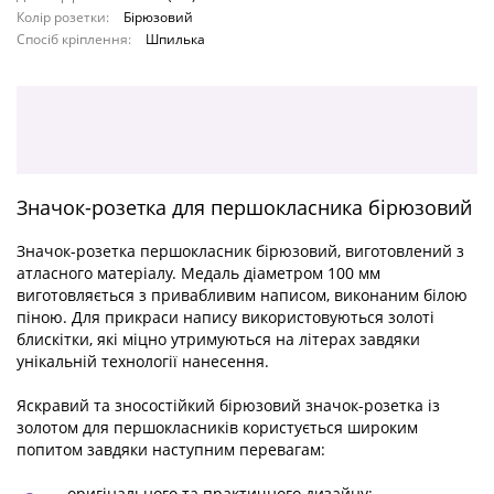
Колір розетки:
Бірюзовий
Спосіб кріплення:
Шпилька
Значок-розетка для першокласника бірюзовий
Значок-розетка першокласник бірюзовий, виготовлений з
атласного матеріалу. Медаль діаметром 100 мм
виготовляється з привабливим написом, виконаним білою
піною. Для прикраси напису використовуються золоті
блискітки, які міцно утримуються на літерах завдяки
унікальній технології нанесення.
Яскравий та зносостійкий бірюзовий значок-розетка із
золотом для першокласників користується широким
попитом завдяки наступним перевагам:
оригінального та практичного дизайну;