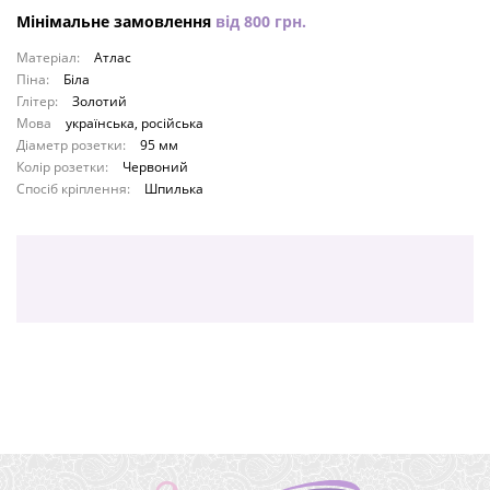
Мінімальне замовлення
від
800
грн.
Матеріал:
Атлас
Піна:
Біла
Глітер:
Золотий
Мова
українська, російська
Діаметр розетки:
95 мм
Колір розетки:
Червоний
Спосіб кріплення:
Шпилька