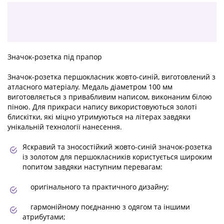
Значок-розетка під прапор
Значок-розетка першокласник жовто-синій, виготовлений з
атласного матеріалу. Медаль діаметром 100 мм
виготовляється з привабливим написом, виконаним білою
піною. Для прикраси напису використовуються золоті
блискітки, які міцно утримуються на літерах завдяки
унікальній технології нанесення.
Яскравий та зносостійкий жовто-синій значок-розетка
із золотом для першокласників користується широким
попитом завдяки наступним перевагам:
оригінального та практичного дизайну;
гармонійному поєднанню з одягом та іншими
атрибутами;