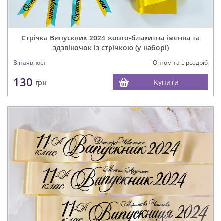
Стрічка Випускник 2024 жовто-блакитна іменна та
здзвіночок із стрічкою (у наборі)
В наявності
Оптом та в роздріб
130
Купити
грн