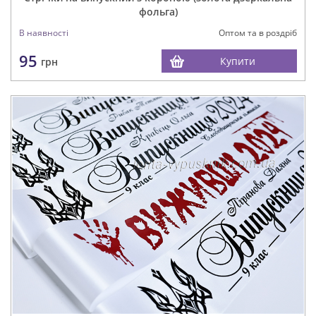
фольга)
В наявності
Оптом та в роздріб
95
Купити
грн