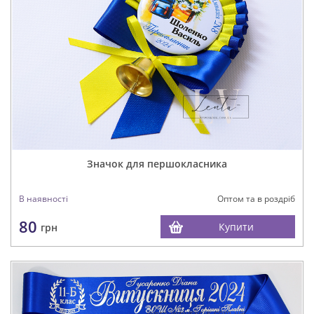
Значок для першокласника
В наявності
Оптом та в роздріб
80
Купити
грн